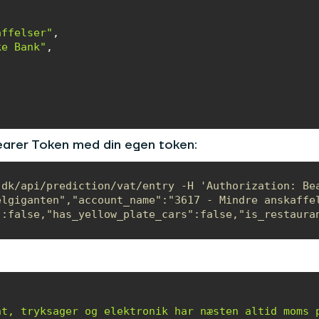
affelser"
ke Bank"
Bearer Token med din egen token:
dk/api/prediction/vat/entry -H 'Authorization: Bea
lgiganten","account_name":"3617 - Mindre anskaffel
":false,"has_yellow_plate_cars":false,"is_restaura
nt, tryksager og elektronik har næsten altid moms 