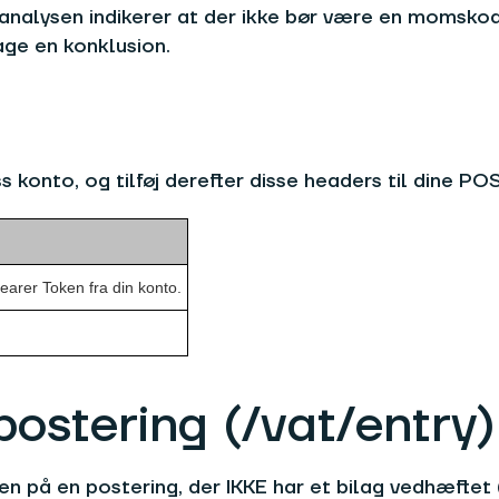
nalysen indikerer at der ikke bør være en momskod
age en konklusion.
 konto, og tilføj derefter disse headers til dine PO
rer Token fra din konto.
ostering (/vat/entry)
 på en postering, der IKKE har et bilag vedhæftet (f.