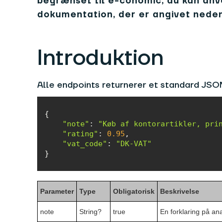
begrænset til e-conomic; du kan anv
dokumentation, der er angivet neden
Introduktion
Alle endpoints returnerer et standard JSO
"note"
: 
"Køb af kontorartikler, pri
"rating"
: 
0.95
"vat_code"
: 
"DK-VAT"
}
Parameter
Type
Obligatorisk
Beskrivelse
note
String?
true
En forklaring på an