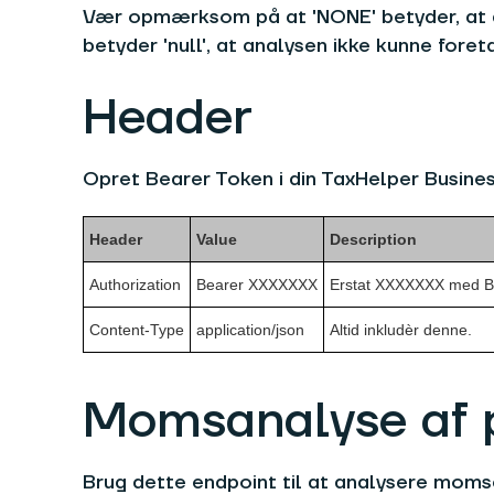
Vær opmærksom på at 'NONE' betyder, at a
betyder 'null', at analysen ikke kunne foret
Header
Opret Bearer Token i din TaxHelper Business
Header
Value
Description
Authorization
Bearer XXXXXXX
Erstat XXXXXXX med Bea
Content-Type
application/json
Altid inkludèr denne.
Momsanalyse af p
Brug dette endpoint til at analysere momsen