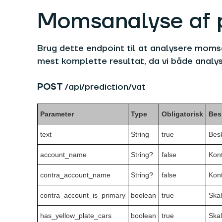
Momsanalyse af po
Brug dette endpoint til at analysere moms
mest komplette resultat, da vi både analy
POST
/api/prediction/vat
Parameter
Type
Obligatorisk
Bes
text
String
true
Besk
account_name
String?
false
Kont
contra_account_name
String?
false
Kon
contra_account_is_primary
boolean
true
Skal
has_yellow_plate_cars
boolean
true
Skal