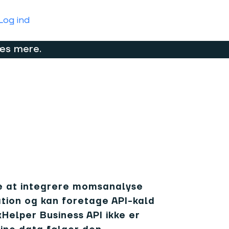
Log ind
æs mere.
re at integrere momsanalyse
ation og kan foretage API-kald
elper Business API ikke er