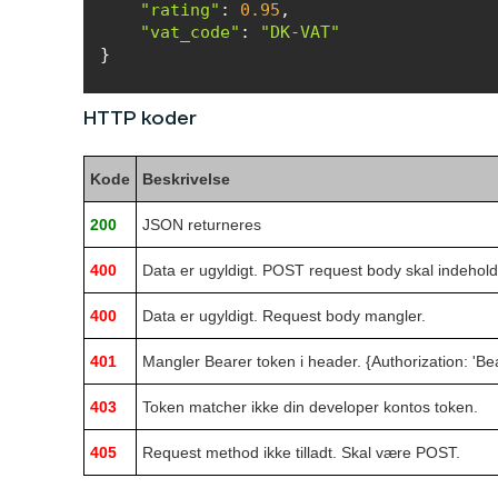
"rating"
: 
0.95
"vat_code"
: 
"DK-VAT"
}
HTTP koder
Kode
Beskrivelse
200
JSON returneres
400
Data er ugyldigt. POST request body skal indeholde 
400
Data er ugyldigt. Request body mangler.
401
Mangler Bearer token i header. {Authorization: 'B
403
Token matcher ikke din developer kontos token.
405
Request method ikke tilladt. Skal være POST.