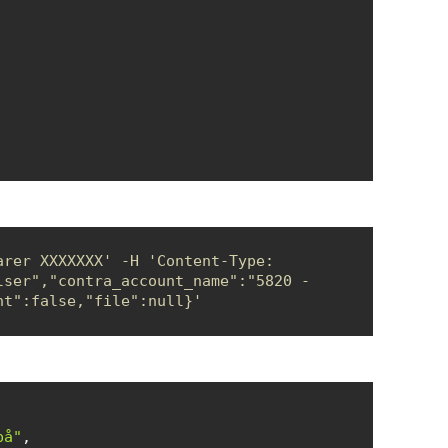
rer XXXXXXX' -H 'Content-Type: 
ser","contra_account_name":"5820 - 
nt":false,"file":null}'
på"