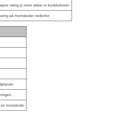
øjere rating jo mere sikker er konklusionen.
laring på momskoder nedenfor.
djelande.
ringen.
re en momskode.