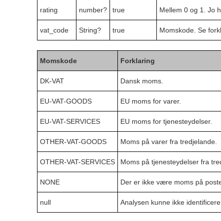
rating
number?
true
Mellem 0 og 1. Jo h
vat_code
String?
true
Momskode. Se fork
Momskode
Forklaring
DK-VAT
Dansk moms.
EU-VAT-GOODS
EU moms for varer.
EU-VAT-SERVICES
EU moms for tjenesteydelser.
OTHER-VAT-GOODS
Moms på varer fra tredjelande.
OTHER-VAT-SERVICES
Moms på tjenesteydelser fra tre
NONE
Der er ikke være moms på poste
null
Analysen kunne ikke identifice