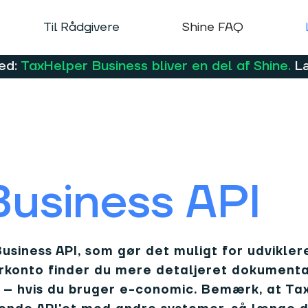
Til Rådgivere
Shine FAQ
ed:
TaxHelper Business bliver en del af Shine.
L
Business API
usiness API, som gør det muligt for udvikle
klerkonto finder du mere detaljeret dokument
– hvis du bruger e-conomic. Bemærk, at TaxH