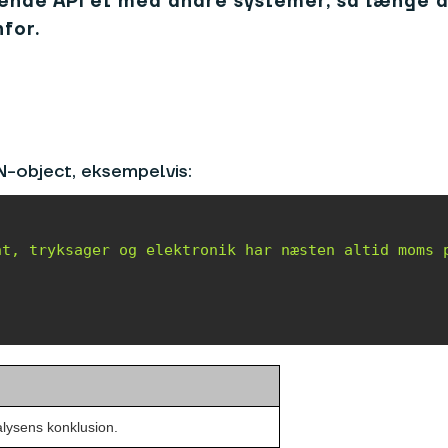
ende API'et med andre systemer, så længe d
for.
N-object, eksempelvis:
nt, tryksager og elektronik har næsten altid moms 
alysens konklusion.