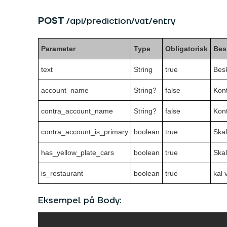
POST
/api/prediction/vat/entry
Parameter
Type
Obligatorisk
Bes
text
String
true
Besk
account_name
String?
false
Kont
contra_account_name
String?
false
Kon
contra_account_is_primary
boolean
true
Skal
has_yellow_plate_cars
boolean
true
Skal
is_restaurant
boolean
true
kal 
Eksempel på Body: