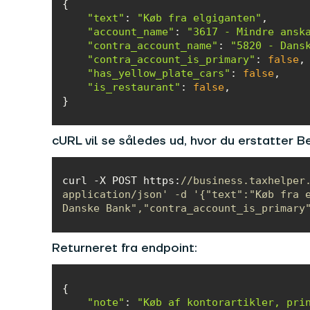
"text"
: 
"Køb fra elgiganten"
"account_name"
: 
"3617 - Mindre ansk
"contra_account_name"
: 
"5820 - Dans
"contra_account_is_primary"
: 
false
"has_yellow_plate_cars"
: 
false
"is_restaurant"
: 
false
}
cURL vil se således ud, hvor du erstatter 
curl -X POST https:
//business.taxhelper.
application/json' -d '{"text":"Køb fra e
Danske Bank","contra_account_is_primary
Returneret fra endpoint:
"note"
: 
"Køb af kontorartikler, pri