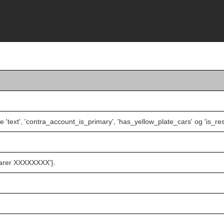
'text', 'contra_account_is_primary', 'has_yellow_plate_cars' og 'is_res
earer XXXXXXXX'}.