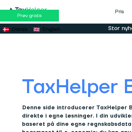
Pris
Prøv gratis
Stor nyh
Dansk
English
TaxHelper 
Denne side introducerer TaxHelper B
direkte i egne løsninger. I din udvi
baseret på dine egne regnskabsdata 