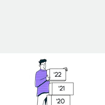
Er TaxHelper+ sikkert at
bruge?