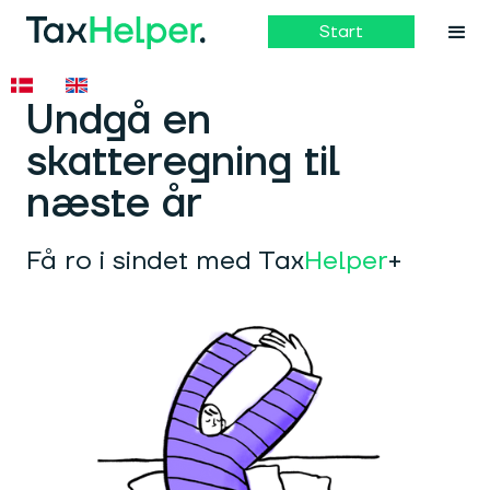
Start
Undgå en
skatteregning til
næste år
Få ro i sindet med Tax
Helper
+