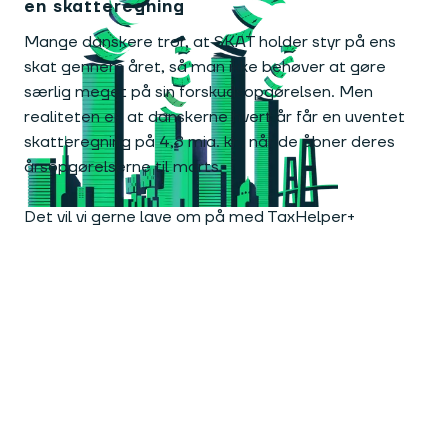
en skatteregning
Mange danskere tror, at SKAT holder styr på ens
skat gennem året, så man ikke behøver at gøre
særlig meget på sin forskudsopgørelsen. Men
realiteten er, at danskerne hvert år får en uventet
skatteregning på 4,8 mia. kr., når de åbner deres
årsopgørelserne til marts.
Det vil vi gerne lave om på med TaxHelper+