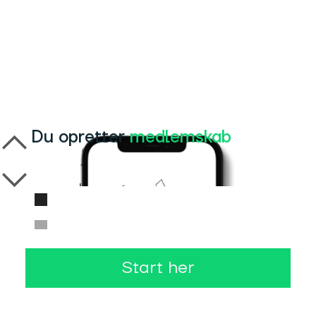
Du opretter
medlemskab
Start her