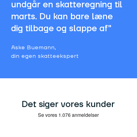
undgår en skatteregning til
marts. Du kan bare læne
dig tilbage og slappe af"
Aske Buemann,
din egen skatteekspert
Det siger vores kunder