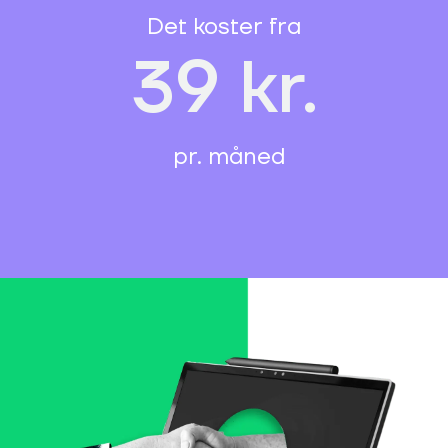
Det koster fra
39 kr.
pr. måned