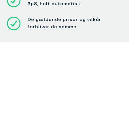
ApS, helt automatisk
De gældende priser og vilkår
forbliver de samme
Hvad kommer der til at
ske med integrationen til
e-conomic?
Kan jeg fortsat få den