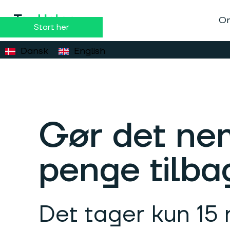
Om
Start her
Dansk
English
Gør det nem
penge tilbag
Det tager kun 15 