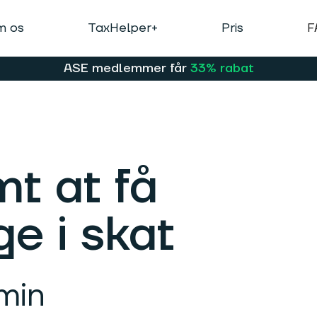
 os
TaxHelper+
Pris
F
ASE medlemmer får
33% rabat
t at få
e i skat
min