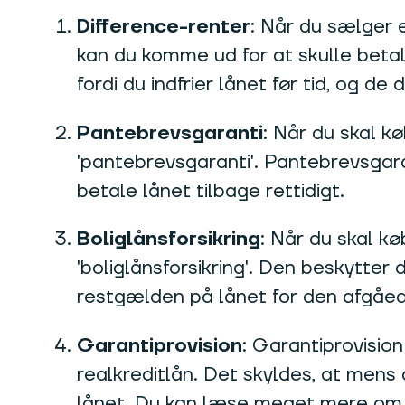
Difference-renter
: Når du sælger 
kan du komme ud for at skulle betale
fordi du indfrier lånet før tid, og de
Pantebrevsgaranti
: Når du skal k
'pantebrevsgaranti'. Pantebrevsgaran
betale lånet tilbage rettidigt.
Boliglånsforsikring
: Når du skal k
'boliglånsforsikring'. Den beskytter d
restgælden på lånet for den afgåed
Garantiprovision
: Garantiprovisio
realkreditlån. Det skyldes, at mens d
lånet. Du kan læse meget mere om de