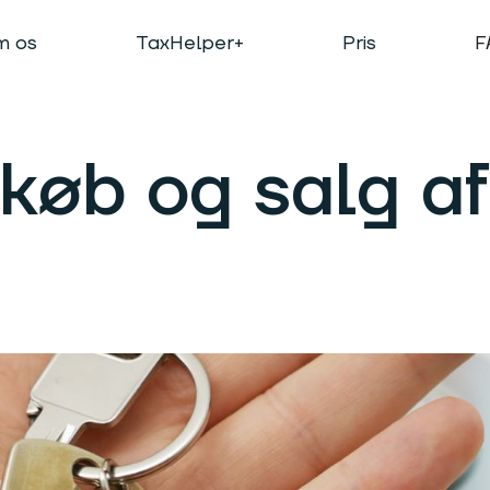
 os
TaxHelper+
Pris
F
køb og salg af