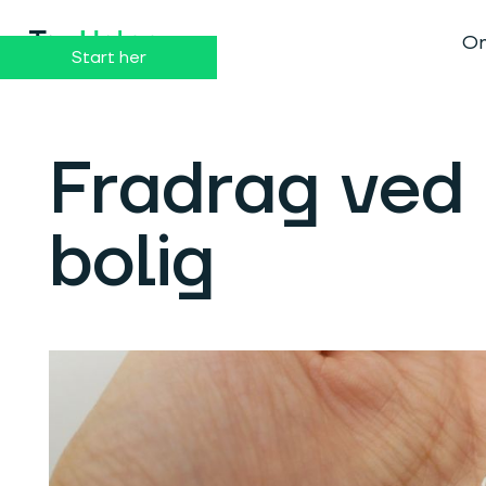
Dansk
English
Om
Start her
Fradrag ved 
bolig