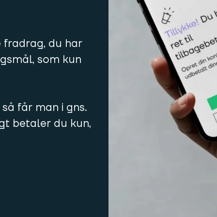
e fradrag, du har
ørgsmål, som kun
 så får man i gns.
igt betaler du kun,