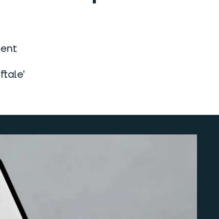
ment
ftale'