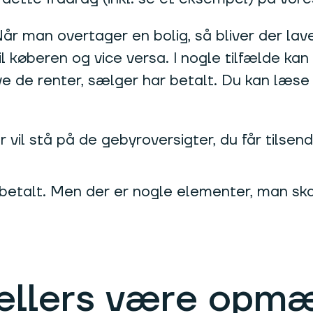
Når man overtager en bolig, så bliver der la
il køberen og vice versa. I nogle tilfælde k
ve de renter, sælger har betalt. Du kan læ
il stå på de gebyroversigter, du får tilsendt
r betalt. Men der er nogle elementer, man s
 ellers være opm