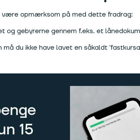
al være opmærksom på med dette fradrag:
et og gebyrerne gennem f.eks. et lånedoku
n må du ikke have lavet en såkaldt 'fastkursa
penge
kun 15