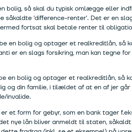
en bolig, så skal du typisk omlægge eller ind
 såkaldte 'difference-renter'. Det er en slag
 dermed fortsat skal betale renter til obligati
øbe en bolig og optager et realkreditlån, så
ti er en slags forsikring, man kan tegne for 
øbe en bolig og optager et realkreditlån, så 
ig og din familie, i tilældet af at en af jer gå
e/invalide.
n er et form for gebyr, som en bank tager f.e
et nye lån bliver anmeldt til staten, såkaldt 
tte fradrag (inkl. se et eksempel) på vores 