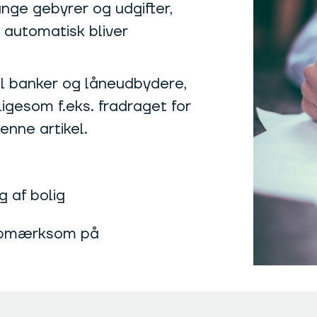
ge gebyrer og udgifter,
 automatisk bliver
til banker og låneudbydere,
ligesom f.eks. fradraget for
enne artikel.
g af bolig
 opmærksom på