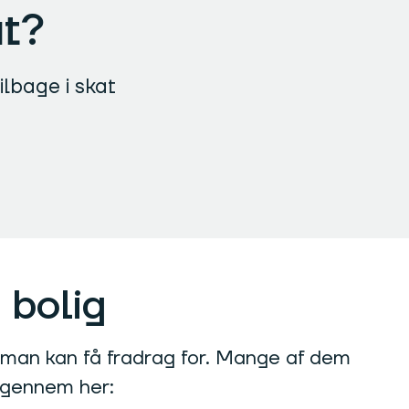
at?
ilbage i skat
 bolig
, man kan få fradrag for. Mange af dem
 igennem her: