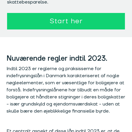
skattebesparelse.
Start her
Nuværende regler indtil 2023.
Indtil 2023 er reglerne og praksisserne for
indefrysningslån i Danmark karakteriseret af nogle
nøgleelementer, som er væsentlige for boligejere at
forstå. Indefrysningslånene har tilbudt en måde for
boligejere at håndtere stigninger i deres boligskatter
- især grundskyld og ejendomsværdiskat - uden at
skulle bære den øjeblikkelige finansielle byrde.
Et centralt aspekt af disse lån indtil 2023 er, at de