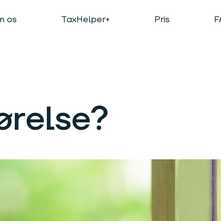
 os
TaxHelper+
Pris
F
ørelse?