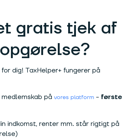
t gratis tjek af
sopgørelse?
for dig! TaxHelper+ fungerer på
r+ medlemskab på
-
første
vores platform
n indkomst, renter mm. står rigtigt på
relse)