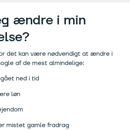
eg ændre i min
else?
vor det kan være nødvendigt at ændre i
nogle af de mest almindelige:
 gået ned i tid
vere løn
 ejendom
ler mistet gamle fradrag