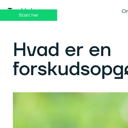
Dansk
English
Om
Start her
Hvad er en
forskudsopg