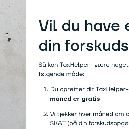
Vil du have e
din forskud
Så kan TaxHelper+ være noget 
følgende måde:
Du opretter dit TaxHelpe
måned er gratis
Vi tjekker hver måned om di
SKAT (på din forskudsopgø