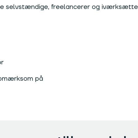
ge selvstændige, freelancerer og iværksætte
or
 opmærksom på