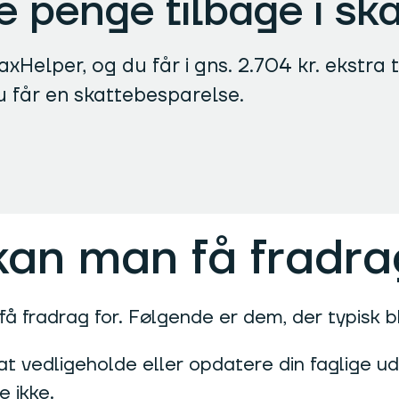
re penge tilbage i sk
xHelper, og du får i gns. 2.704 kr. ekstra t
u får en skattebesparelse.
 kan man få fradra
få fradrag for. Følgende er dem, der typisk bl
 at vedligeholde eller opdatere din faglige u
e ikke.