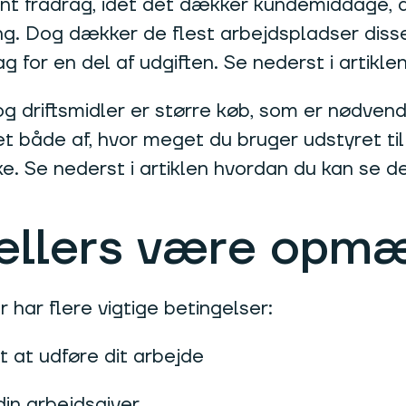
ent fradrag, idet det dækker kundemiddage, de
ng. Dog dækker de flest arbejdspladser disse 
ag for en del af udgiften. Se nederst i artikl
og driftsmidler er større køb, som er nødvend
både af, hvor meget du bruger udstyret til a
ke. Se nederst i artiklen hvordan du kan se d
 ellers være opm
 har flere vigtige betingelser:
t at udføre dit arbejde
din arbejdsgiver