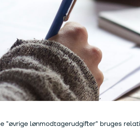
te "øvrige lønmodtagerudgifter" bruges relat