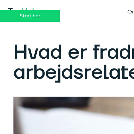
Dansk
English
Om
Start her
Hvad er frad
arbejdsrelat