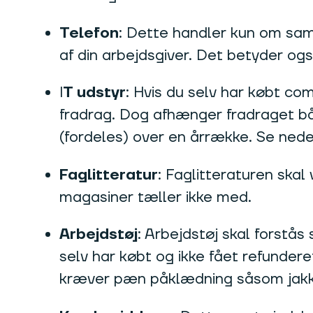
Telefon
: Dette handler kun om samt
af din arbejdsgiver. Det betyder ogs
I
T udstyr
: Hvis du selv har købt co
fradrag. Dog afhænger fradraget både
(fordeles) over en årrække. Se neder
Faglitteratur
: Faglitteraturen skal
magasiner tæller ikke med.
Arbejdstøj
: Arbejdstøj skal forstås
selv har købt og ikke fået refundere
kræver pæn påklædning såsom jakk