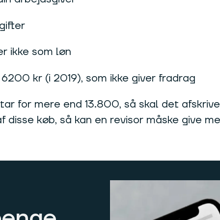
ifter
r ikke som løn
200 kr (i 2019), som ikke giver fradrag
tar for mere end 13.800, så skal det afskrive
f disse køb, så kan en revisor måske give m
penge