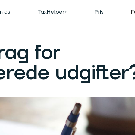
 os
TaxHelper+
Pris
F
rag for
erede udgifter