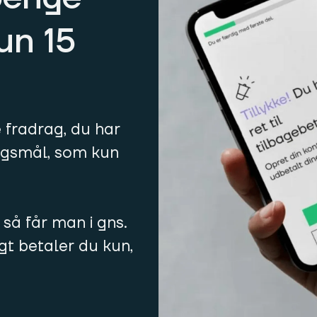
kun 15
e fradrag, du har
ørgsmål, som kun
 så får man i gns.
igt betaler du kun,