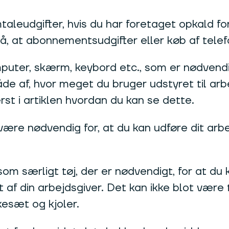
aleudgifter, hvis du har foretaget opkald for
å, at abonnementsudgifter eller køb af telef
mputer, skærm, keybord etc., som er nødvendig
 af, hvor meget du bruger udstyret til arbejd
st i artiklen hvordan du kan se dette.
 være nødvendig for, at du kan udføre dit ar
 som særligt tøj, der er nødvendigt, for at du
t af din arbejdsgiver. Det kan ikke blot være 
esæt og kjoler.