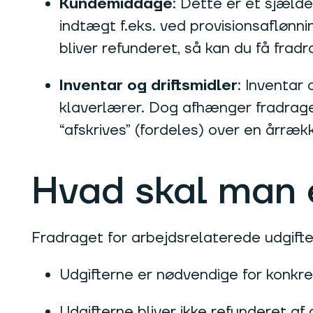
Kundemiddage
: Dette er et sjæld
indtægt f.eks. ved provisionsaflønni
bliver refunderet, så kan du få fradr
Inventar og driftsmidler
: Inventar 
klaverlærer. Dog afhænger fradraget 
“afskrives” (fordeles) over en årræk
Hvad skal man
Fradraget for arbejdsrelaterede udgifter
Udgifterne er nødvendige for konkre
Udgifterne bliver ikke refunderet af 