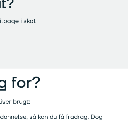
at?
ilbage i skat
g for?
iver brugt:
ddannelse, så kan du få fradrag. Dog