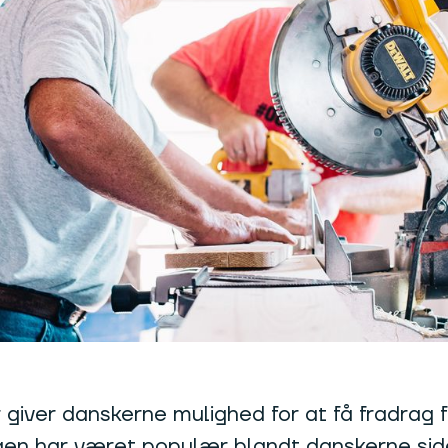
iver danskerne mulighed for at få fradrag for
n har været populær blandt danskerne siden 