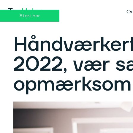
Dansk
English
Om
Start her
Håndværkerf
2022, vær sæ
opmærksom 