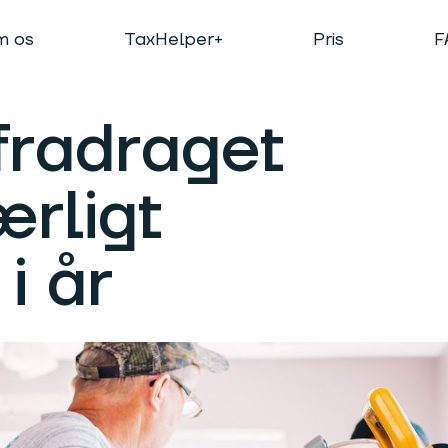
 os
TaxHelper+
Pris
F
radraget
rligt
i år