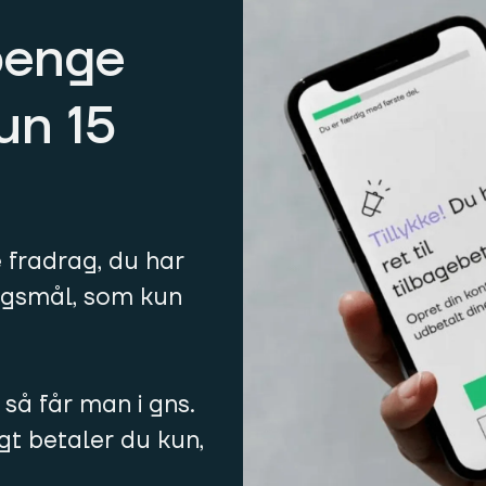
penge
kun 15
e fradrag, du har
ørgsmål, som kun
 så får man i gns.
igt betaler du kun,