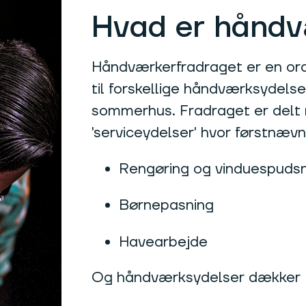
Hvad er håndv
Håndværkerfradraget er en ordn
til forskellige håndværksydelser
sommerhus. Fradraget er delt
'serviceydelser' hvor førstnæv
Rengøring og vinduespuds
Børnepasning
Havearbejde
Og håndværksydelser dækker