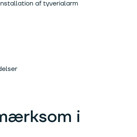
installation af tyverialarm
delser
pmærksom i