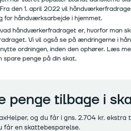
den 1. april 2022 vil håndværkerfradraget n
g for håndværksarbejde i hjemmet.
, hvad håndværkerfradraget er, hvorfor man s
efradraget. Vi vil også se på ændringerne i 
udnytte ordningen, inden den ophører. Læs m
 spare penge på din skat.
re penge tilbage i sk
xHelper, og du får i gns. 2.704 kr. ekstra t
u får en skattebesparelse.