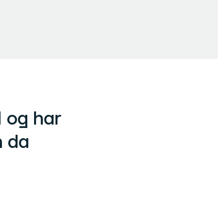
1 og har
n da