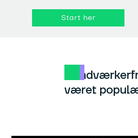
Start her
Håndværkerfra
været populæ