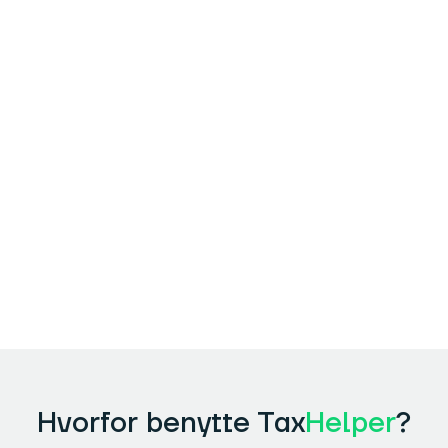
Jeg var overbevist om at der ikke var
noget at hente, er god til at rette min
forskudsopgørelser mv. men tænkte jeg
ville prøve. De fandt alligevel 1.800 kr.
Charlotte
Hvorfor benytte Tax
Helper
?