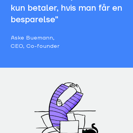
kun betaler, hvis man får en
besparelse"
Aske Buemann,
CEO, Co-founder