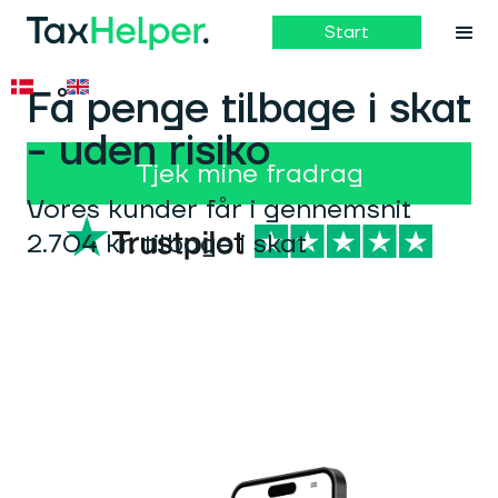
Start
Få penge tilbage i skat
- uden risiko
Tjek mine fradrag
Vores kunder får i gennemsnit
2.704 kr. tilbage i skat