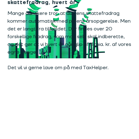
skattefradrag, hvert år
Mange danskere tror, at alle ens skattefradrag
kommer automatisk med på ens årsopgørelse. Men
det er langt fra tilfældet. Der findes over 20
forskellige fradrag, som man selv skal indberette,
og det gør at vi hvert år går glip af 11 mia. kr. af vores
egne penge.
Det vil vi gerne lave om på med TaxHelper.