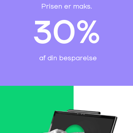
Prisen er maks.
30%
af din besparelse