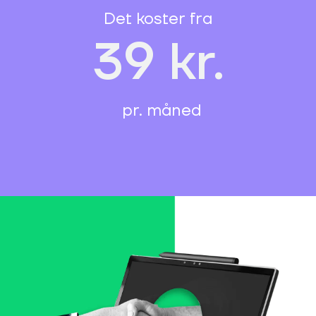
Det koster fra
39 kr.
pr. måned