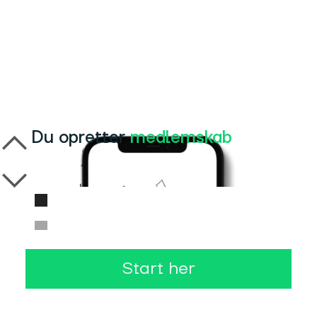
Du opretter
medlemskab
Start her