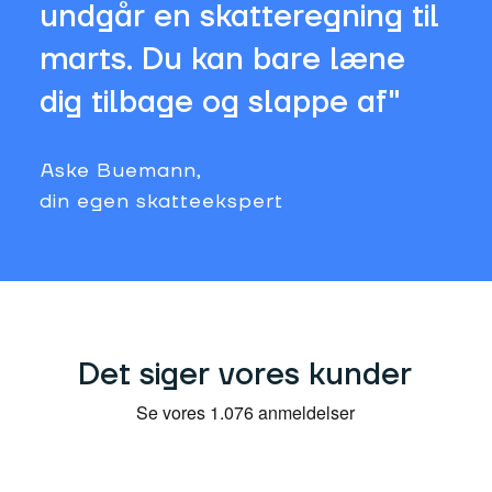
undgår en skatteregning til
marts. Du kan bare læne
dig tilbage og slappe af"
Aske Buemann,
din egen skatteekspert
Det siger vores kunder