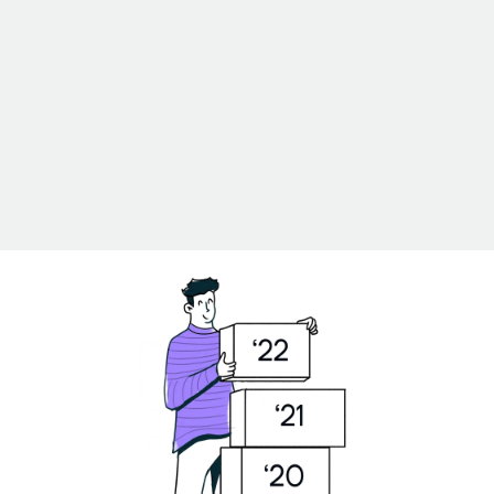
Er TaxHelper+ sikkert at
bruge?