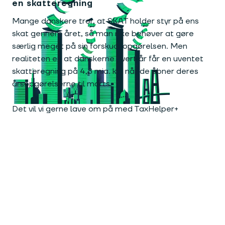
en skatteregning
Mange danskere tror, at SKAT holder styr på ens
skat gennem året, så man ikke behøver at gøre
særlig meget på sin forskudsopgørelsen. Men
realiteten er, at danskerne hvert år får en uventet
skatteregning på 4,8 mia. kr., når de åbner deres
årsopgørelserne til marts.
Det vil vi gerne lave om på med TaxHelper+