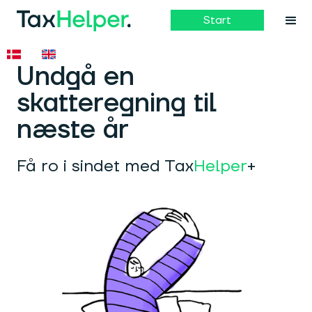
Start
Undgå en
skatteregning til
næste år
Få ro i sindet med Tax
Helper
+