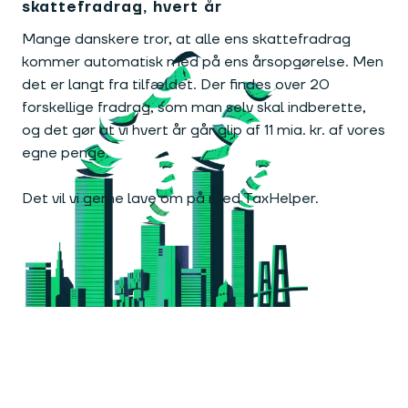
skattefradrag, hvert år
Mange danskere tror, at alle ens skattefradrag
kommer automatisk med på ens årsopgørelse. Men
det er langt fra tilfældet. Der findes over 20
forskellige fradrag, som man selv skal indberette,
og det gør at vi hvert år går glip af 11 mia. kr. af vores
egne penge.
Det vil vi gerne lave om på med TaxHelper.