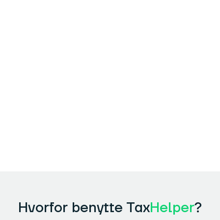
Jeg var overbevist om at der ikke var
noget at hente, er god til at rette min
forskudsopgørelser mv. men tænkte jeg
ville prøve. De fandt alligevel 1.800 kr.
Charlotte
Hvorfor benytte Tax
Helper
?