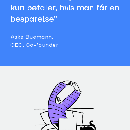
kun betaler, hvis man får en
besparelse"
Aske Buemann,
CEO, Co-founder