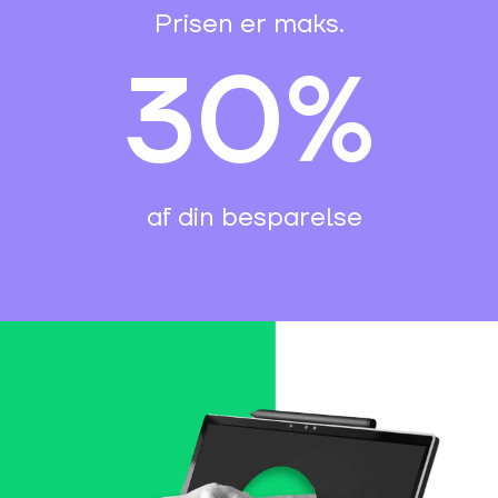
Prisen er maks.
30%
af din besparelse