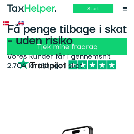
Start
Få penge tilbage i skat
- uden risiko
Tjek mine fradrag
Vores kunder får i gennemsnit
2.704 kr. tilbage i skat