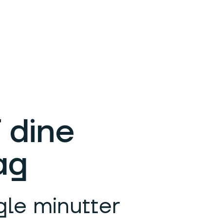
f dine
ag
gle minutter