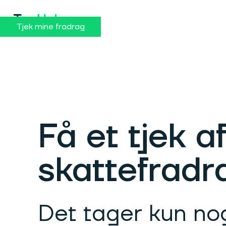
Tjek mine fradrag
Få et tjek a
skattefradr
Det tager kun no