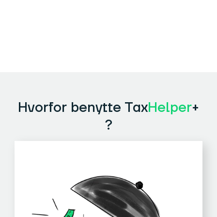
Hvorfor benytte Tax
Helper
+
?