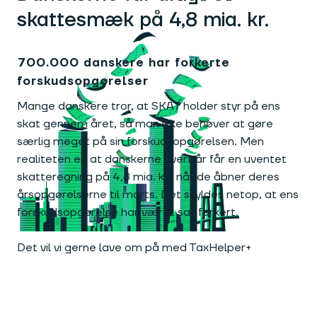
skattesmæk på 4,8 mia. kr.
700.000 danskere har forkerte
forskudsopgørelser
Mange danskere tror, at SKAT holder styr på ens
skat gennem året, så man ikke behøver at gøre
særlig meget på sin forskudsopgørelsen. Men
realiteten er, at danskerne hvert år får en uventet
skatteregning på 4,8 mia. kr., når de åbner deres
årsopgørelserne til marts. Det skyldes netop, at ens
forskudsopgørelse har været sat forkert.
Det vil vi gerne lave om på med TaxHelper+