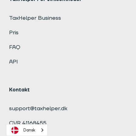
TaxHelper Business
Pris
FAQ
API
Kontakt
support@taxhelper.dk
CVR 41168455
Dansk