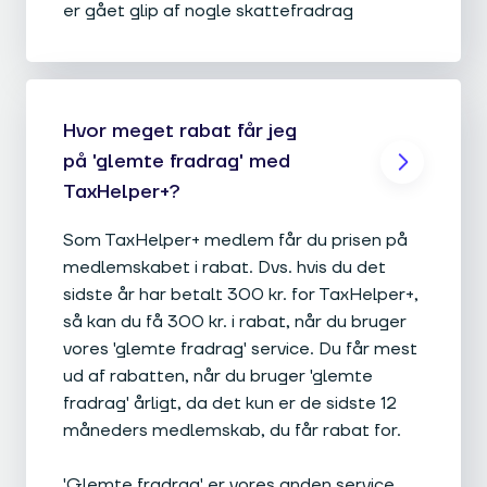
er gået glip af nogle skattefradrag
Hvor meget rabat får jeg
på 'glemte fradrag' med
TaxHelper+?
Som TaxHelper+ medlem får du prisen på
medlemskabet i rabat. Dvs. hvis du det
sidste år har betalt 300 kr. for TaxHelper+,
så kan du få 300 kr. i rabat, når du bruger
vores 'glemte fradrag' service. Du får mest
ud af rabatten, når du bruger 'glemte
fradrag' årligt, da det kun er de sidste 12
måneders medlemskab, du får rabat for.
'Glemte fradrag' er vores anden service,