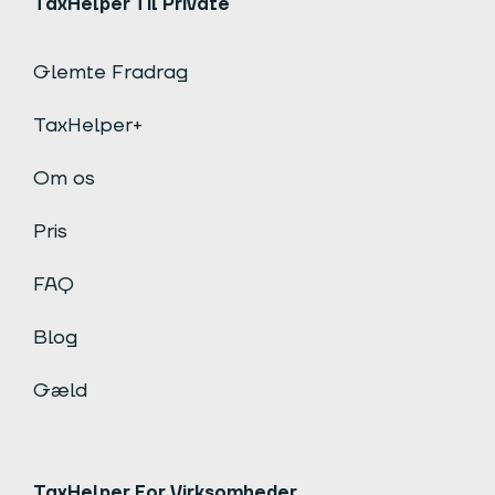
TaxHelper Til Private
Glemte Fradrag
TaxHelper+
Om os
Pris
FAQ
Blog
Gæld
TaxHelper For Virksomheder