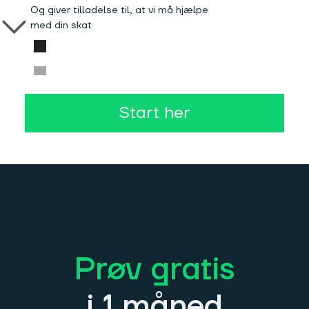
Og giver tilladelse til, at vi må hjælpe
med din skat
Start her
Prøv gratis
i 1 måned