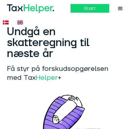
Start
Undgå en
skatteregning til
næste år
Få styr på forskudsopgørelsen
med Tax
Helper
+