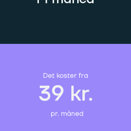
Det koster fra
39 kr.
pr. måned