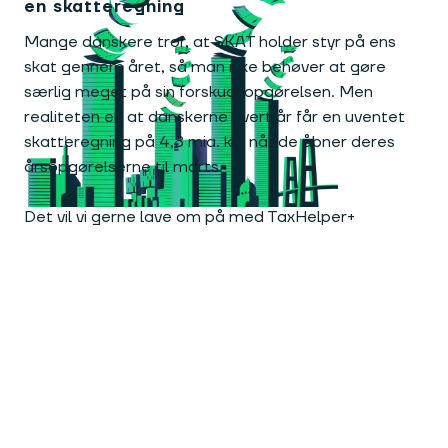
en skatteregning
Mange danskere tror, at SKAT holder styr på ens
skat gennem året, så man ikke behøver at gøre
særlig meget på sin forskudsopgørelsen. Men
realiteten er, at danskerne hvert år får en uventet
skatteregning på 4,8 mia. kr., når de åbner deres
årsopgørelserne til marts.
Det vil vi gerne lave om på med TaxHelper+