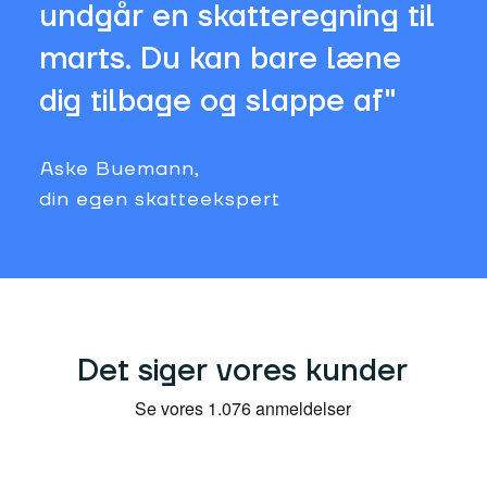
undgår en skatteregning til
marts. Du kan bare læne
dig tilbage og slappe af"
Aske Buemann,
din egen skatteekspert
Det siger vores kunder