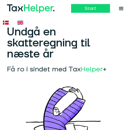
Start
Undgå en
skatteregning til
næste år
Få ro i sindet med Tax
Helper
+