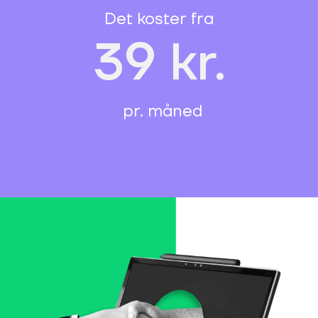
Det koster fra
39 kr.
pr. måned