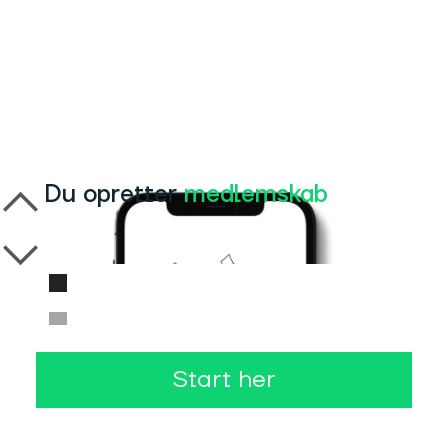
Du opretter
medlemskab
Start her