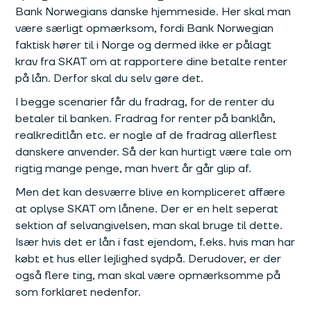
Bank Norwegians danske hjemmeside. Her skal man
være særligt opmærksom, fordi Bank Norwegian
faktisk hører til i Norge og dermed ikke er pålagt
krav fra SKAT om at rapportere dine betalte renter
på lån. Derfor skal du selv gøre det.
I begge scenarier får du fradrag, for de renter du
betaler til banken. Fradrag for renter på banklån,
realkreditlån etc. er nogle af de fradrag allerflest
danskere anvender. Så der kan hurtigt være tale om
rigtig mange penge, man hvert år går glip af.
Men det kan desværre blive en kompliceret affære
at oplyse SKAT om lånene. Der er en helt seperat
sektion af selvangivelsen, man skal bruge til dette.
Især hvis det er lån i fast ejendom, f.eks. hvis man har
købt et hus eller lejlighed sydpå. Derudover, er der
også flere ting, man skal være opmærksomme på
som forklaret nedenfor.